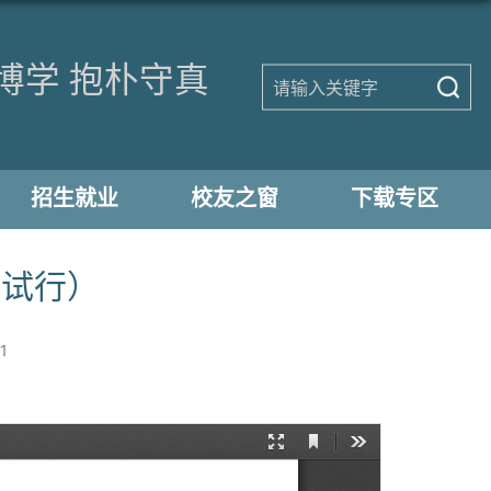
博学 抱朴守真
招生就业
校友之窗
下载专区
（试行）
1