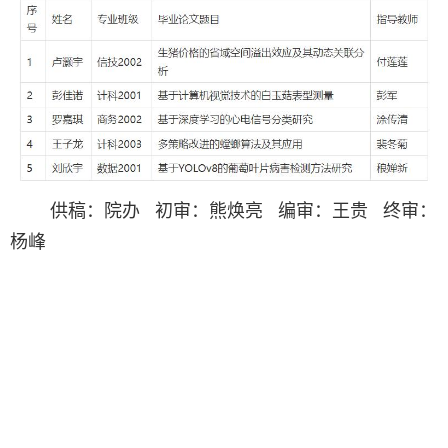
供稿：院办 初审：熊焕亮 编审：王贵 终审：
杨峰