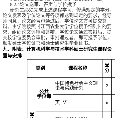
8.2.4论文送审、答辩与学位授予
研究生必须完成上述课程学习、修满规定的学分，
论文发表及学位论文等各项都达到规定的要求，经导
师同意，论文经盲审通过后，学位论文方可提交答
辩。由学院按照《江西农业大学学位授予细则》的要
求，组织论文评审和答辩。学位论文通过答辩后，提
交校学位委员会审批，审批通过者，即可授予学位，
颁发硕士学位证书和硕士研究生毕业证书。
九、附表：计算机科学与技术学科
硕士研究生
课程设
置与安排
学
类
别
课
程
名
称
分
中国特色社会主义理
2
论与实践研究
公共
学位课
英
语
6
1
学