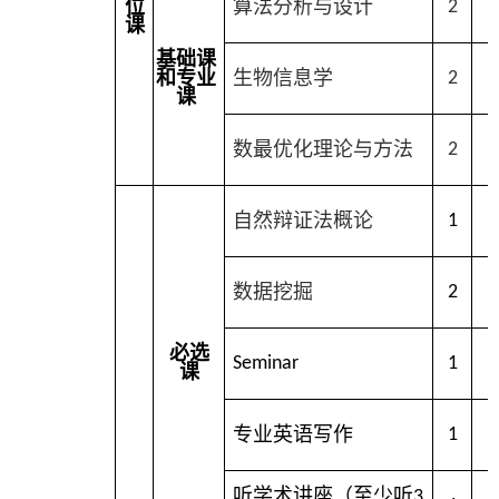
位
算法分析与设计
2
课
基础课
和专业
生物信息学
2
课
数
最优化理论与方法
2
自然辩证法概论
1
数据挖掘
2
必选
Seminar
1
1
课
专业英语写作
1
听学术讲座（至少听
3