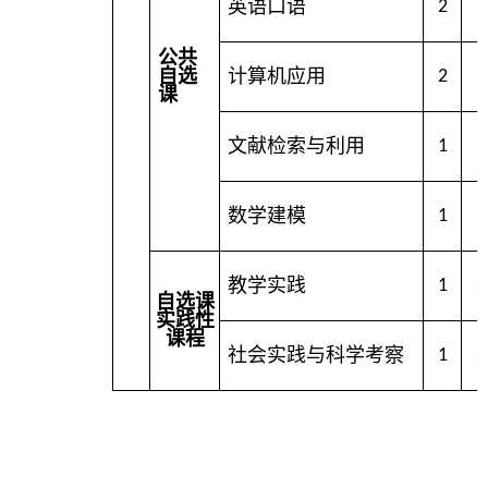
英语口语
2
公共
自选
计算机应用
2
课
文献检索与利用
1
数学建模
1
教学实践
1
3
自选课
实践性
课程
社会实践与科学考察
1
3